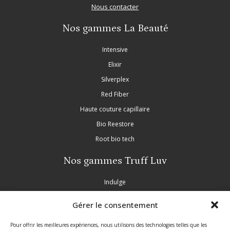
Nous contacter
Nos gammes La Beauté
Intensive
Elixir
Silverplex
Red Fiber
Haute couture capillaire
Bio Reestore
Root bio tech
Nos gammes Truff Luv
Indulge
Nourish
Gérer le consentement
Purple
Inscrivez-vous à notre newsletter
Pour offrir les meilleures expériences, nous utilisons des technologies telles que les