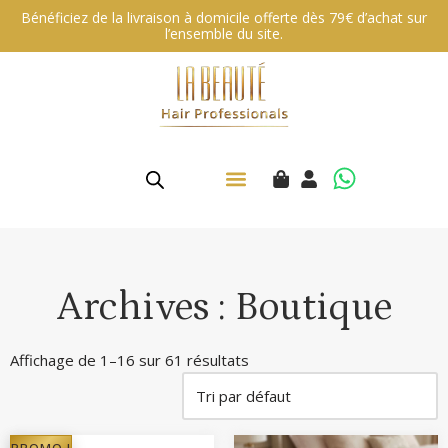
Bénéficiez de la livraison à domicile offerte dès 79€ d’achat sur
l’ensemble du site.
Aller
au
contenu
Archives : Boutique
Affichage de 1–16 sur 61 résultats