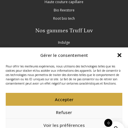
Haute couture capillaire
Bio Reestore
Root bio tech
Nos gammes Truff Luv
Indulge
Nourish
Gérer le consentement
Purple
Inscrivez-vous à notre newsletter
Pour offrir les meilleures expériences, nous utilisons des technologies telles que les
Partie légale
cookies pour stocker et/ou accéder aux informations des appareils. Le fait de consentir à
Profitez d’offres exclusives tout au long de l’année,
ces technologies nous permettra de traiter des données telles que le comportement de
navigation ou les ID uniques sur ce site. Le fait de ne pas consentir ou de retirer son
découvrez nos nouveautés en avant-première et
Mentions légales
consentement peut avoir un effet négatif sur certaines caractéristiques et fonctions.
recevez nos conseils professionnels.
Politique de confidentialité
Accepter
Conditions générales de vente
Politique de cookies
Refuser
Site réalisé par VBAUDRY
0
Envoyer votre message
Voir les préférences