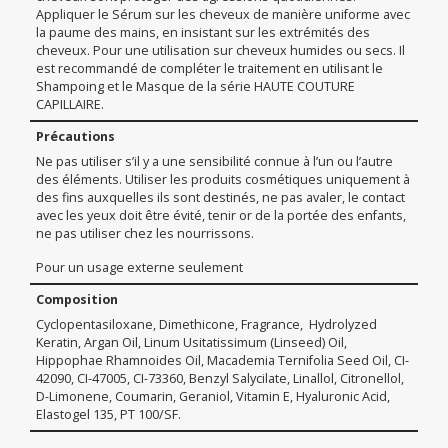
Appliquer le Sérum sur les cheveux de manière uniforme avec
la paume des mains, en insistant sur les extrémités des
cheveux. Pour une utilisation sur cheveux humides ou secs. Il
est recommandé de compléter le traitement en utilisant le
Shampoing et le Masque de la série HAUTE COUTURE
CAPILLAIRE.
Précautions
Ne pas utiliser s’il y a une sensibilité connue à l’un ou l’autre
des éléments. Utiliser les produits cosmétiques uniquement à
des fins auxquelles ils sont destinés, ne pas avaler, le contact
avec les yeux doit être évité, tenir or de la portée des enfants,
ne pas utiliser chez les nourrissons.
Pour un usage externe seulement
Composition
Cyclopentasiloxane, Dimethicone, Fragrance, Hydrolyzed
Keratin, Argan Oil, Linum Usitatissimum (Linseed) Oil,
Hippophae Rhamnoides Oil, Macademia Ternifolia Seed Oil, CI-
42090, CI-47005, CI-73360, Benzyl Salycilate, Linallol, Citronellol,
D-Limonene, Coumarin, Geraniol, Vitamin E, Hyaluronic Acid,
Elastogel 135, PT 100/SF.