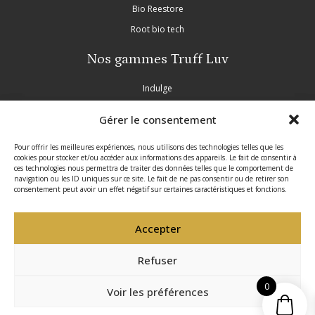
Bio Reestore
Root bio tech
Nos gammes Truff Luv
Indulge
Nourish
Gérer le consentement
Purple
Inscrivez-vous à notre newsletter
Pour offrir les meilleures expériences, nous utilisons des technologies telles que les
Partie légale
cookies pour stocker et/ou accéder aux informations des appareils. Le fait de consentir à
Profitez d’offres exclusives tout au long de l’année,
ces technologies nous permettra de traiter des données telles que le comportement de
navigation ou les ID uniques sur ce site. Le fait de ne pas consentir ou de retirer son
découvrez nos nouveautés en avant-première et
Mentions légales
consentement peut avoir un effet négatif sur certaines caractéristiques et fonctions.
recevez nos conseils professionnels.
Politique de confidentialité
Accepter
Conditions générales de vente
Politique de cookies
Refuser
Site réalisé par VBAUDRY
0
Envoyer votre message
Voir les préférences
Copyright © 2026 La Beauté Hair Professionals - Tous droits réservés