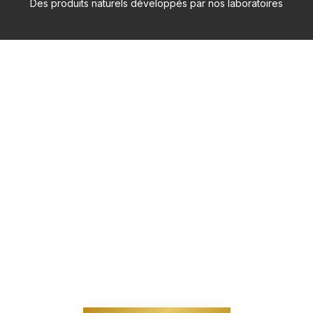
Des produits naturels développés par nos laboratoires
la Beauté
Des soins capillaires professionnels, innovants et sur-
mesure pour révéler la force, la brillance et la beauté
naturelle de vos cheveux.