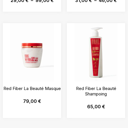
29,00
€
–
99,00
€
31,00
€
–
46,00
€
Red Fiber La Beauté Masque
Red Fiber La Beauté
Shampoing
79,00
€
65,00
€