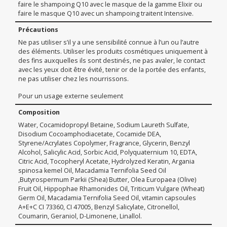
faire le shampoing Q10 avec le masque de la gamme Elixir ou
faire le masque Q10 avec un shampoing traitent Intensive.
Précautions
Ne pas utiliser s’il y a une sensibilité connue à l’un ou l’autre
des éléments. Utiliser les produits cosmétiques uniquement à
des fins auxquelles ils sont destinés, ne pas avaler, le contact
avec les yeux doit être évité, tenir or de la portée des enfants,
ne pas utiliser chez les nourrissons.
Pour un usage externe seulement
Composition
Water, Cocamidopropyl Betaine, Sodium Laureth Sulfate,
Disodium Cocoamphodiacetate, Cocamide DEA,
Styrene/Acrylates Copolymer, Fragrance, Glycerin, Benzyl
Alcohol, Salicylic Acid, Sorbic Acid, Polyquaternium 10, EDTA,
Citric Acid, Tocopheryl Acetate, Hydrolyzed Keratin, Argania
spinosa kemel Oil, Macadamia Ternifolia Seed Oil
,Butyrospermum Parkii (Shea) Butter, Olea Europaea (Olive)
Fruit Oil, Hippophae Rhamonides Oil, Triticum Vulgare (Wheat)
Germ Oil, Macadamia Ternifolia Seed Oil, vitamin capsoules
A+E+C CI 73360, CI 47005, Benzyl Salicylate, Citronellol,
Coumarin, Geraniol, D-Limonene, Linallol.