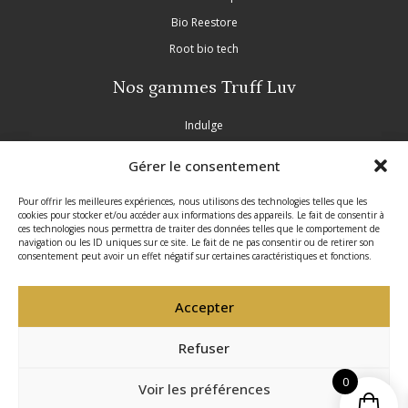
Bio Reestore
Root bio tech
Nos gammes Truff Luv
Indulge
Nourish
Gérer le consentement
Purple
Inscrivez-vous à notre newsletter
Pour offrir les meilleures expériences, nous utilisons des technologies telles que les
Partie légale
cookies pour stocker et/ou accéder aux informations des appareils. Le fait de consentir à
Profitez d’offres exclusives tout au long de l’année,
ces technologies nous permettra de traiter des données telles que le comportement de
navigation ou les ID uniques sur ce site. Le fait de ne pas consentir ou de retirer son
découvrez nos nouveautés en avant-première et
Mentions légales
consentement peut avoir un effet négatif sur certaines caractéristiques et fonctions.
recevez nos conseils professionnels.
Politique de confidentialité
Accepter
Conditions générales de vente
Politique de cookies
Refuser
Site réalisé par VBAUDRY
0
Envoyer votre message
Voir les préférences