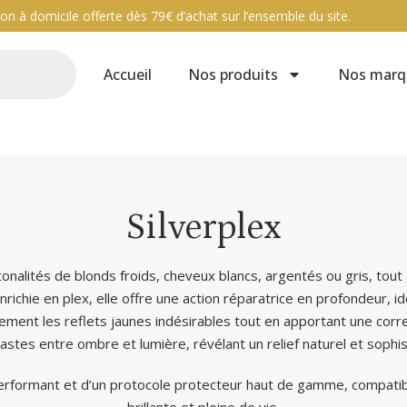
ison à domicile offerte dès 79€ d’achat sur l’ensemble du site.
Accueil
Nos produits
Nos marq
Silverplex
onalités de blonds froids, cheveux blancs, argentés ou gris, tou
chie en plex, elle offre une action réparatrice en profondeur, id
ement les reflets jaunes indésirables tout en apportant une correc
astes entre ombre et lumière, révélant un relief naturel et sophis
ra-performant et d’un protocole protecteur haut de gamme, compatibl