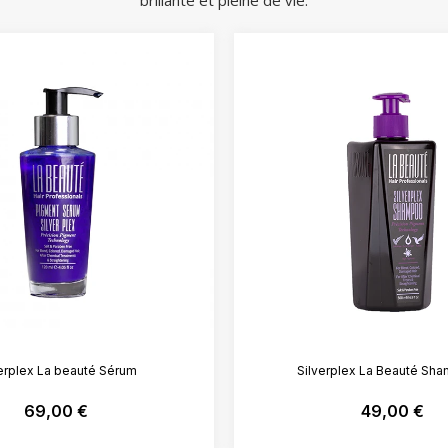
brillante et pleine de vie.
erplex La beauté Sérum
Silverplex La Beauté Sh
69,00
€
49,00
€