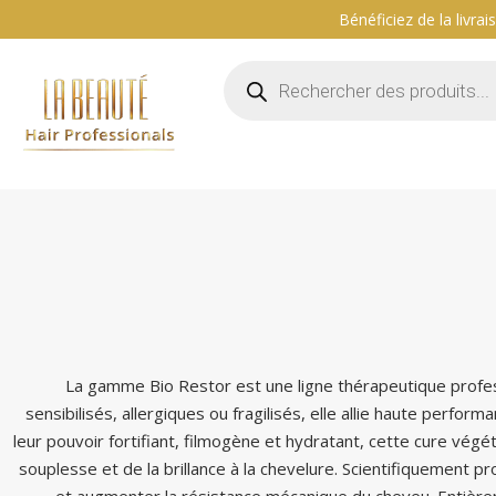
Bénéficiez de la livra
Aller
au
contenu
La gamme Bio Restor est une ligne thérapeutique profess
sensibilisés, allergiques ou fragilisés, elle allie haute perfo
leur pouvoir fortifiant, filmogène et hydratant, cette cure végé
souplesse et de la brillance à la chevelure. Scientifiquement pr