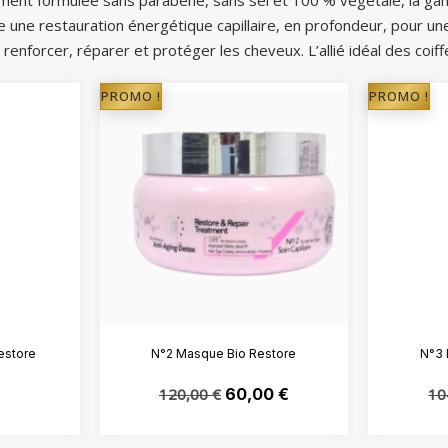
ment formulée sans parabène, sans sel et 100 % végétale, la gam
me une restauration énergétique capillaire, en profondeur, pour un
renforcer, réparer et protéger les cheveux. L’allié idéal des coiffeu
PROMO !
PROMO !
estore
N°2 Masque Bio Restore
N°3 
120,00
€
60,00
€
10