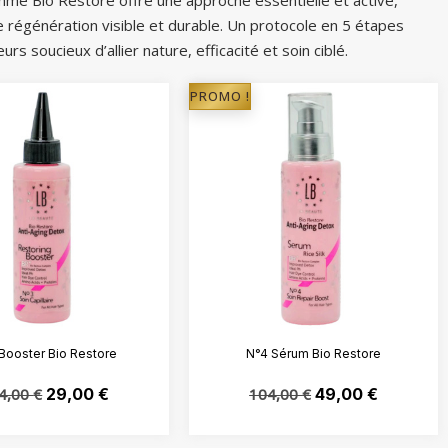
me Bio Restore offre une approche essentielle et active,
e régénération visible et durable. Un protocole en 5 étapes
rs soucieux d’allier nature, efficacité et soin ciblé.
PROMO !
Booster Bio Restore
N°4 Sérum Bio Restore
4,00
€
29,00
€
104,00
€
49,00
€