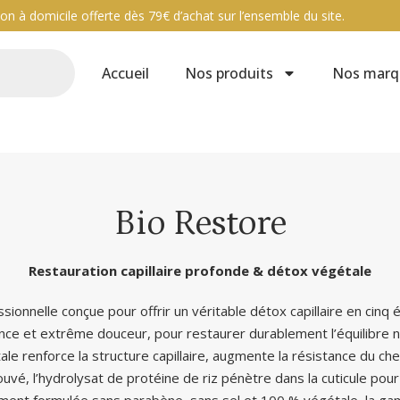
ison à domicile offerte dès 79€ d’achat sur l’ensemble du site.
Accueil
Nos produits
Nos marq
Bio Restore
Restauration capillaire profonde & détox végétale
ionnelle conçue pour offrir un véritable détox capillaire en cinq
rmance et extrême douceur, pour restaurer durablement l’équilibre n
tale renforce la structure capillaire, augmente la résistance du 
ouvé, l’hydrolysat de protéine de riz pénètre dans la cuticule pou