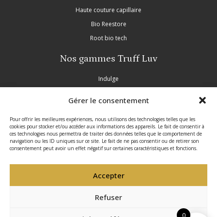
Haute couture capillaire
Bio Reestore
Root bio tech
Nos gammes Truff Luv
Indulge
Nourish
Gérer le consentement
Purple
Inscrivez-vous à notre newsletter
Pour offrir les meilleures expériences, nous utilisons des technologies telles que les
Partie légale
cookies pour stocker et/ou accéder aux informations des appareils. Le fait de consentir à
Profitez d’offres exclusives tout au long de l’année,
ces technologies nous permettra de traiter des données telles que le comportement de
navigation ou les ID uniques sur ce site. Le fait de ne pas consentir ou de retirer son
découvrez nos nouveautés en avant-première et
Mentions légales
consentement peut avoir un effet négatif sur certaines caractéristiques et fonctions.
recevez nos conseils professionnels.
Politique de confidentialité
Accepter
Conditions générales de vente
Politique de cookies
Refuser
Site réalisé par VBAUDRY
0