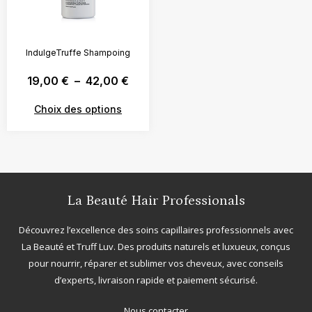
IndulgeTruffe Shampoing
19,00
€
–
42,00
€
Choix des options
La Beauté Hair Professionals
Découvrez l’excellence des soins capillaires professionnels avec
La Beauté
et
Truff Luv
. Des produits naturels et luxueux, conçus
pour nourrir, réparer et sublimer vos cheveux, avec conseils
d’experts, livraison rapide et paiement sécurisé.
Nous contacter