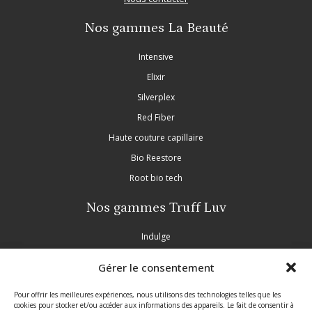
Nos gammes La Beauté
Intensive
Elixir
Silverplex
Red Fiber
Haute couture capillaire
Bio Reestore
Root bio tech
Nos gammes Truff Luv
Indulge
Nourish
Gérer le consentement
Purple
Inscrivez-vous à notre newsletter
Pour offrir les meilleures expériences, nous utilisons des technologies telles que les
Partie légale
cookies pour stocker et/ou accéder aux informations des appareils. Le fait de consentir à