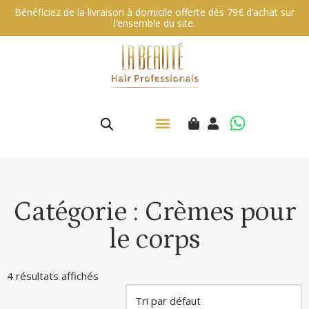
Bénéficiez de la livraison à domicile offerte dès 79€ d’achat sur
l’ensemble du site.
Aller
au
contenu
Catégorie : Crèmes pour
le corps
4 résultats affichés