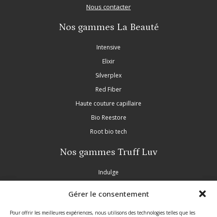
Nous contacter
Nos gammes La Beauté
Intensive
Elixir
Silverplex
Red Fiber
Haute couture capillaire
Bio Reestore
Root bio tech
Nos gammes Truff Luv
Indulge
Nourish
Gérer le consentement
Purple
Inscrivez-vous à notre newsletter
Pour offrir les meilleures expériences, nous utilisons des technologies telles que les