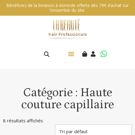
Bénéficiez de la livraison à domicile offerte dès 79€ d’achat sur
l’ensemble du site.
Aller
au
contenu
Catégorie : Haute
couture capillaire
8 résultats affichés