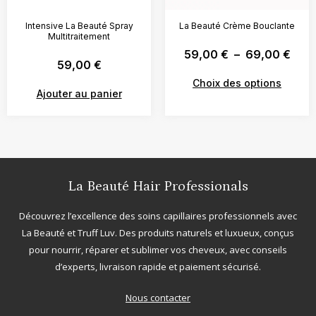
Intensive La Beauté Spray
La Beauté Crème Bouclante
Multitraitement
59,00
€
–
69,00
€
59,00
€
Choix des options
Ajouter au panier
La Beauté Hair Professionals
Découvrez l’excellence des soins capillaires professionnels avec
La Beauté
et
Truff Luv
. Des produits naturels et luxueux, conçus
pour nourrir, réparer et sublimer vos cheveux, avec conseils
d’experts, livraison rapide et paiement sécurisé.
Nous contacter