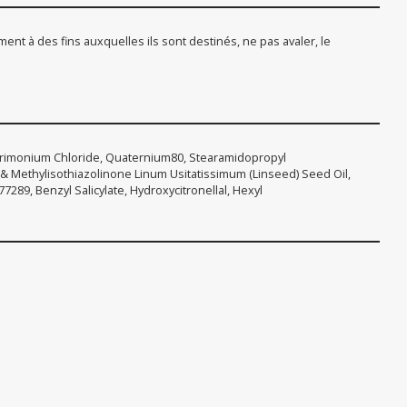
ment à des fins auxquelles ils sont destinés, ne pas avaler, le
 Cetrimonium Chloride, Quaternium80, Stearamidopropyl
 & Methylisothiazolinone Linum Usitatissimum (Linseed) Seed Oil,
7289, Benzyl Salicylate, Hydroxycitronellal, Hexyl