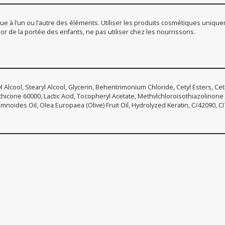
onnue à l’un ou l’autre des éléments. Utiliser les produits cosmétiques unique
r or de la portée des enfants, ne pas utiliser chez les nourrissons.
l Alcool, Stearyl Alcool, Glycerin, Behentrimonium Chloride, Cetyl Esters,
hicone 60000, Lactic Acid, Tocopheryl Acetate, Methvlchloroisothiazolinone
oides Oil, Olea Europaea (Olive) Fruit Oil, Hydrolyzed Keratin, C/42090, CI7