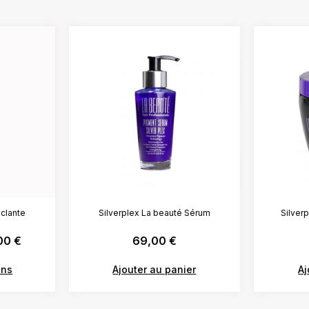
clante
Silverplex La beauté Sérum
Silver
00
€
69,00
€
ons
Ajouter au panier
Aj