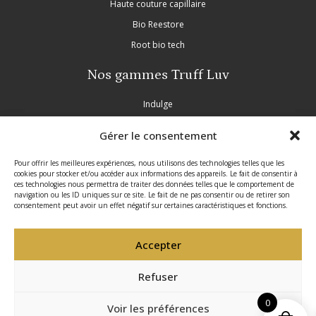
Haute couture capillaire
Bio Reestore
Root bio tech
Nos gammes Truff Luv
Indulge
Nourish
Gérer le consentement
Purple
Inscrivez-vous à notre newsletter
Pour offrir les meilleures expériences, nous utilisons des technologies telles que les
Partie légale
cookies pour stocker et/ou accéder aux informations des appareils. Le fait de consentir à
Profitez d’offres exclusives tout au long de l’année,
ces technologies nous permettra de traiter des données telles que le comportement de
navigation ou les ID uniques sur ce site. Le fait de ne pas consentir ou de retirer son
découvrez nos nouveautés en avant-première et
Mentions légales
consentement peut avoir un effet négatif sur certaines caractéristiques et fonctions.
recevez nos conseils professionnels.
Politique de confidentialité
Accepter
Conditions générales de vente
Politique de cookies
Refuser
Site réalisé par VBAUDRY
0
Envoyer votre message
Voir les préférences