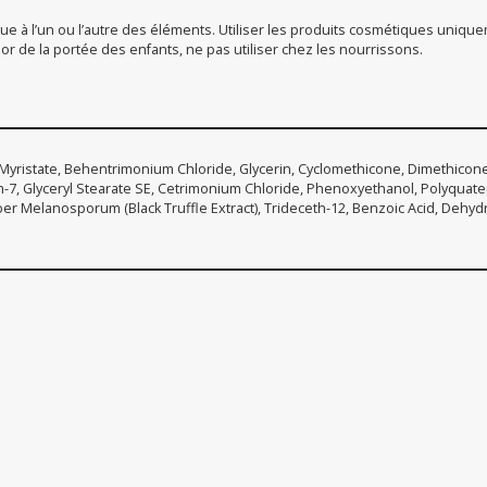
onnue à l’un ou l’autre des éléments. Utiliser les produits cosmétiques unique
r or de la portée des enfants, ne pas utiliser chez les nourrissons.
 Myristate, Behentrimonium Chloride, Glycerin, Cyclomethicone, Dimethico
um-7, Glyceryl Stearate SE, Cetrimonium Chloride, Phenoxyethanol, Polyquat
uber Melanosporum (Black Truffle Extract), Trideceth-12, Benzoic Acid, Dehyd