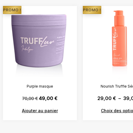
PROMO !
PROMO !
Purple masque
Nourish Truffle S
70,00
€
49,00
€
29,00
€
–
39,
Ajouter au panier
Choix des opti