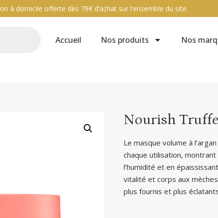
ison à domicile offerte dès 79€ d’achat sur l’ensemble du site.
Accueil
Nos produits
Nos marq
Nourish Truff
Le masque volume à l’argan 
chaque utilisation, montran
l’humidité et en épaississ
vitalité et corps aux mèches
plus fournis et plus éclatants