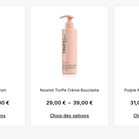
érum
Nourish Truffe Crème Bouclante
Purple 
00
€
29,00
€
–
39,00
€
31
ons
Choix des options
Ch