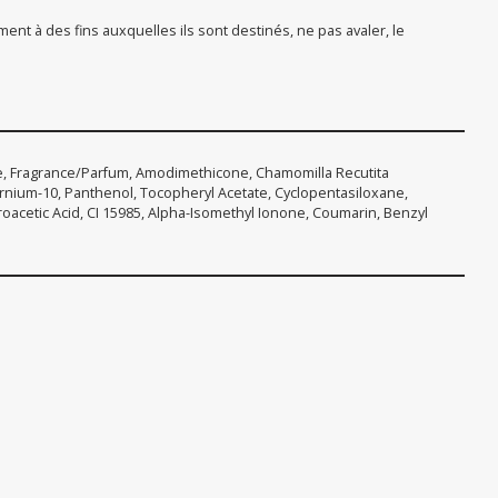
ment à des fins auxquelles ils sont destinés, ne pas avaler, le
ne, Fragrance/Parfum, Amodimethicone, Chamomilla Recutita
ernium-10, Panthenol, Tocopheryl Acetate, Cyclopentasiloxane,
roacetic Acid, CI 15985, Alpha-Isomethyl Ionone, Coumarin, Benzyl